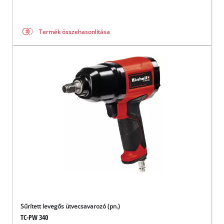
Termék összehasonlítása
Sűrített levegős ütvecsavarozó (pn.)
TC-PW 340