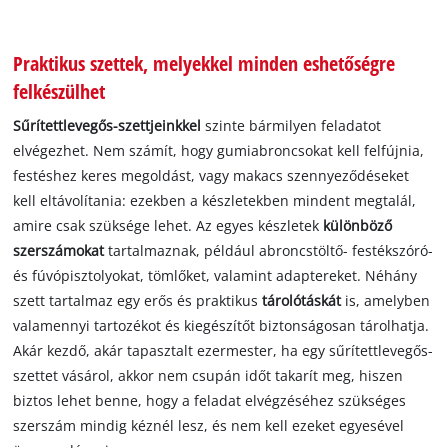
Praktikus szettek, melyekkel minden eshetőségre
felkészülhet
Sűrítettlevegős-szettjeinkkel
szinte bármilyen feladatot
elvégezhet. Nem számít, hogy gumiabroncsokat kell felfújnia,
festéshez keres megoldást, vagy makacs szennyeződéseket
kell eltávolítania: ezekben a készletekben mindent megtalál,
amire csak szüksége lehet. Az egyes készletek
különböző
szerszámokat
tartalmaznak, például abroncstöltő- festékszóró-
és fúvópisztolyokat, tömlőket, valamint adaptereket. Néhány
szett tartalmaz egy erős és praktikus
tárolótáskát
is, amelyben
valamennyi tartozékot és kiegészítőt biztonságosan tárolhatja.
Akár kezdő, akár tapasztalt ezermester, ha egy sűrítettlevegős-
szettet vásárol, akkor nem csupán időt takarít meg, hiszen
biztos lehet benne, hogy a feladat elvégzéséhez szükséges
szerszám mindig kéznél lesz, és nem kell ezeket egyesével