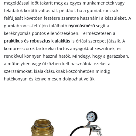
megoldással időt takarít meg az egyes munkamenetek vagy
feladatok közötti váltásnál, például, ha a gumiabroncsok
felfújását követően festésre szeretné használni a készüléket. A
gumiabroncs-felfújón található
nyomásmérő
segít a
keréknyomás pontos ellenőrzésében. Természetesen a
praktikus és robusztus kialakítás
is óriási szerepet játszik. A
kompresszorok tartozékai tartós anyagokból készülnek, és
rendkívül könnyen használhatók. Mindegy, hogy a garázsban,
a műhelyben vagy útközben kell használnia ezeket a
szerszámokat, kialakításuknak köszönhetően mindig
hatékonyan és kényelmesen dolgozhat velük.