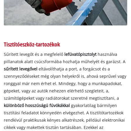
Tisztítóeszköz-tartozékok
Sűrített levegőt és a megfelelő
lefúvatópisztolyt
használva
pillanatok alatt csúcsformába hozhatja műhelyét és garázst. A
sűrített levegővel
eltávolíthatja a port, a forgácsot és a
szennyeződéseket még olyan helyekről is, ahová seprűvel vagy
ronggyal már nem érhet el. Mindegy, hogy a munkapadokat,
gépeket, vagy az autók nehezen elérhető szegleteit, a,
számítógépeket vagy radiátorokat szeretné megtisztítani, a
különböző hosszúságú fúvókákkal
gyakorlatilag bármilyen
tisztítási feladatot könnyedén elvégezhet. A tisztítótartozékok
rendkívül praktikusak kényes alkatrészek, például elektronikai
cikkek vagy makettek tisztán tartásában. Ezekkel az