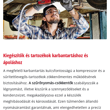
Kiegészítők és tartozékok karbantartáshoz és
ápoláshoz
A megfelelő karbantartás kulcsfontosságú a kompresszor és a
sűrítettlevegős-tartozékok zökkenőmentes működésének
biztosításához.
A szűrőnyomás-csökkentők
szabályozzák a
légnyomást, illetve kiszűrik a szennyeződéseket és a
kondenzvizet, megakadályozva ezzel a készülék
meghibásodását és károsodását. Ezen túlmenően állandó
nyomásáramlást garantálnak, ami elengedhetetlen a precíz