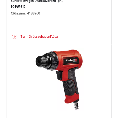
Sűrített levegős ütvecsavarozó (pn.)
TC-PW 610
Cikkszám.: 4138960
Termék összehasonlítása