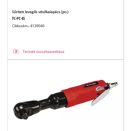
Sűrített levegős vésőkalapács (pn.)
TC-PC 45
Cikkszám.: 4139040
Termék összehasonlítása