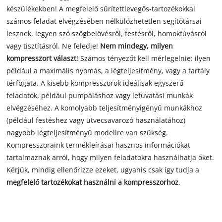
készülékekben! A megfelelő sűrítettlevegős-tartozékokkal
számos feladat elvégzésében nélkülözhetetlen segítőtársai
lesznek, legyen szó szögbelövésről, festésről, homokfúvásról
vagy tisztításról. Ne feledje!
Nem mindegy, milyen
kompresszort választ
! Számos tényezőt kell mérlegelnie: ilyen
például a maximális nyomás, a légteljesítmény, vagy a tartály
térfogata. A kisebb kompresszorok ideálisak egyszerű
feladatok, például pumpáláshoz vagy lefúvatási munkák
elvégzéséhez. A komolyabb teljesítményigényű munkákhoz
(például festéshez vagy ütvecsavarozó használatához)
nagyobb légteljesítményű modellre van szükség.
Kompresszoraink termékleírásai hasznos információkat
tartalmaznak arról, hogy milyen feladatokra használhatja őket.
Kérjük, mindig ellenőrizze ezeket, ugyanis csak így tudja a
megfelelő tartozékokat használni a kompresszorhoz
.