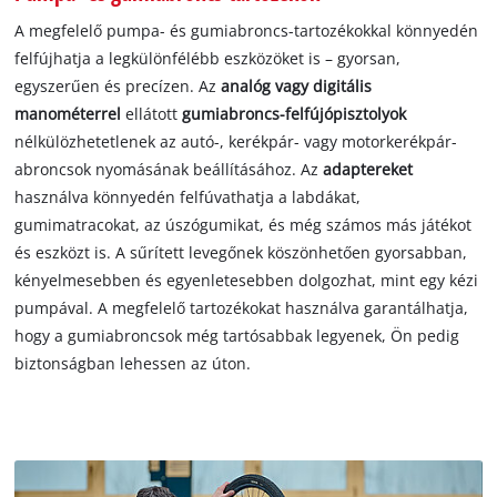
A megfelelő pumpa- és gumiabroncs-tartozékokkal könnyedén
felfújhatja a legkülönfélébb eszközöket is – gyorsan,
egyszerűen és precízen. Az
analóg vagy digitális
manométerrel
ellátott
gumiabroncs-felfújópisztolyok
nélkülözhetetlenek az autó-, kerékpár- vagy motorkerékpár-
abroncsok nyomásának beállításához. Az
adaptereket
használva könnyedén felfúvathatja a labdákat,
gumimatracokat, az úszógumikat, és még számos más játékot
és eszközt is. A sűrített levegőnek köszönhetően gyorsabban,
kényelmesebben és egyenletesebben dolgozhat, mint egy kézi
pumpával. A megfelelő tartozékokat használva garantálhatja,
hogy a gumiabroncsok még tartósabbak legyenek, Ön pedig
biztonságban lehessen az úton.