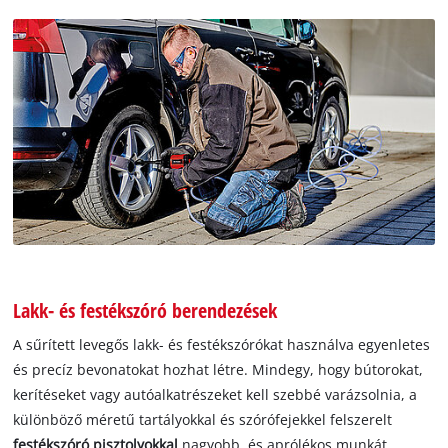
Lakk- és festékszóró berendezések
A sűrített levegős lakk- és festékszórókat használva egyenletes
és precíz bevonatokat hozhat létre. Mindegy, hogy bútorokat,
kerítéseket vagy autóalkatrészeket kell szebbé varázsolnia, a
különböző méretű tartályokkal és szórófejekkel felszerelt
festékszóró pisztolyokkal
nagyobb, és aprólékos munkát