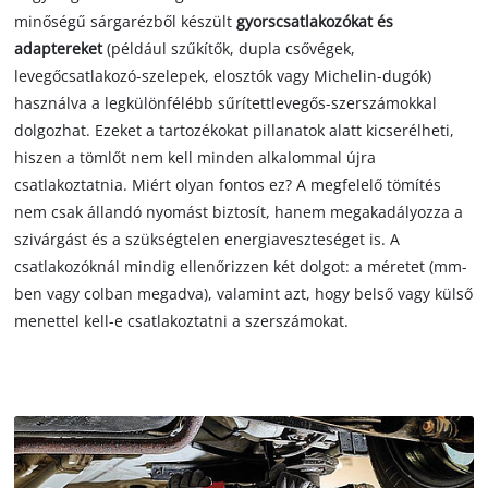
minőségű sárgarézből készült
gyorscsatlakozókat és
adaptereket
(például szűkítők, dupla csővégek,
levegőcsatlakozó-szelepek, elosztók vagy Michelin-dugók)
használva a legkülönfélébb sűrítettlevegős-szerszámokkal
dolgozhat. Ezeket a tartozékokat pillanatok alatt kicserélheti,
hiszen a tömlőt nem kell minden alkalommal újra
csatlakoztatnia. Miért olyan fontos ez? A megfelelő tömítés
nem csak állandó nyomást biztosít, hanem megakadályozza a
szivárgást és a szükségtelen energiaveszteséget is. A
csatlakozóknál mindig ellenőrizzen két dolgot: a méretet (mm-
ben vagy colban megadva), valamint azt, hogy belső vagy külső
menettel kell-e csatlakoztatni a szerszámokat.