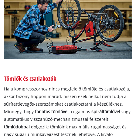
Tömlők és csatlakozók
Ha a kompresszorhoz nincs megfelelő tömlője és csatlakozója,
akkor bizony hoppon marad, hiszen ezek nélkül nem tudja a
sűrítettlevegős-szerszámokat csatlakoztatni a készülékhez.
Mindegy, hogy
fonatos tömlővel
, rugalmas
spiráltömlővel
vagy
automatikus visszahúzó-mechanizmussal felszerelt
tömlődobbal
dolgozik: tömlőink maximális rugalmasságot és
nagy sugarú munkavégzést tesznek lehetővé. A kiváló