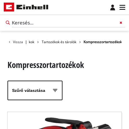
Vissza
Tartozékok
|
Tartozékok és tárolók
Kompresszortartozékok
Kompresszortartozékok
Szűrő választása