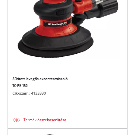
Magyar
HU
Magyar
English
Sűrített levegős excentercsiszoló
TC-PE 150
Cikkszám.: 4133330
Termék összehasonlítása