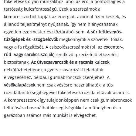
tökéletesek olyan munkákhoz, ahol az erő, a pontosság és a
tartósság kulcsfontosságú. Ezek a szerszámok a
kompresszorból kapják az energiát, azonnal üzemkészek, és
állandó teljesítményt nyújtanak, így nem hiányozhatnak
egyetlen ezermester eszköztárából sem.
A sűrítettlevegős-
tűzőgépek és -szögbelövők
megkönnyítik a szövetek, fóliák,
vagy a fa rögzítését. A csiszolószerszámok (pl. az
excenter-,
rúd- vagy sarokcsiszolók
) rendkívül precíz felületkezelést
biztosítanak.
Az ütvecsavarozók és a racsnis kulcsok
nélkülözhetetlenek a gyors csavarozási feladatok
elvégzéséhez, például gumiabroncsok cseréjéhez. A
vésőkalapácsok
nem csak vésésre használhatók: a tűs
rozsdátlanító segítségével tökéletesek rozsda eltávolítására is.
A kompresszorok így tulajdonképpen nem csak gumiabroncsok
felfújására használhatók: segítségükkel a műhelyben és a
garázsban számos más munkát is elvégezhet.