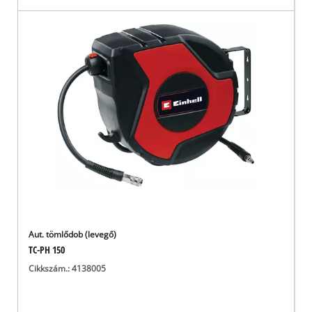
Aut. tömlődob (levegő)
TC-PH 150
Cikkszám.: 4138005