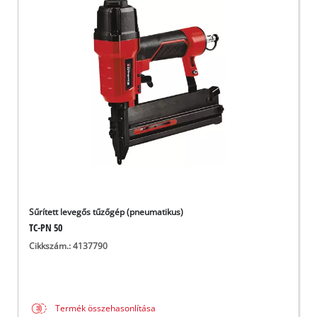
Sűrített levegős tűzőgép (pneumatikus)
TC-PN 50
Cikkszám.: 4137790
Termék összehasonlítása