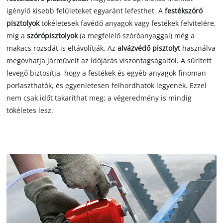
igénylő kisebb felületeket egyaránt lefesthet. A
festékszóró
pisztolyok
tökéletesek favédő anyagok vagy festékek felvitelére,
míg a
szórópisztolyok
(a megfelelő szóróanyaggal) még a
makacs rozsdát is eltávolítják. Az
alvázvédő pisztolyt
használva
megóvhatja járműveit az időjárás viszontagságaitól. A sűrített
levegő biztosítja, hogy a festékek és egyéb anyagok finoman
porlaszthatók, és egyenletesen felhordhatók legyenek. Ezzel
nem csak időt takaríthat meg; a végeredmény is mindig
tökéletes lesz.