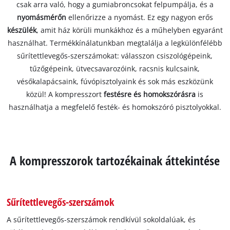
csak arra való, hogy a gumiabroncsokat felpumpálja, és a
nyomásmérőn
ellenőrizze a nyomást. Ez egy nagyon erős
készülék
, amit ház körüli munkákhoz és a műhelyben egyaránt
használhat. Termékkínálatunkban megtalálja a legkülönfélébb
sűrítettlevegős-szerszámokat: válasszon csiszológépeink,
tűzőgépeink, ütvecsavarozóink, racsnis kulcsaink,
vésőkalapácsaink, fúvópisztolyaink és sok más eszközünk
közül! A kompresszort
festésre és homokszórásra
is
használhatja a megfelelő festék- és homokszóró pisztolyokkal.
A kompresszorok tartozékainak áttekintése
Sűrítettlevegős-szerszámok
A sűrítettlevegős-szerszámok rendkívül sokoldalúak, és