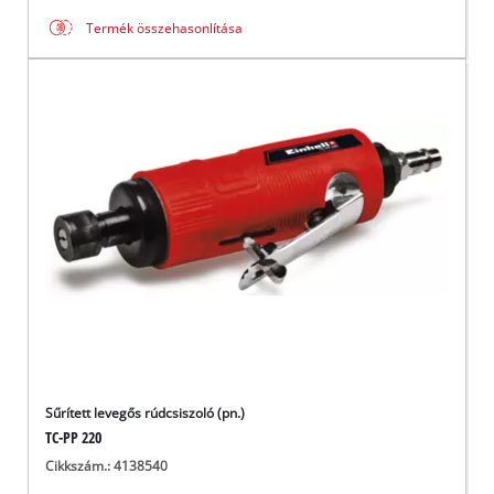
Termék összehasonlítása
Sűrített levegős rúdcsiszoló (pn.)
TC-PP 220
Cikkszám.: 4138540