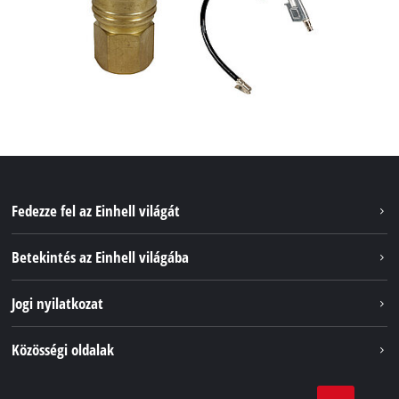
Fedezze fel az Einhell világát
Szolgáltatások
Betekintés az Einhell világába
Akkumulátorrendszer
Rólunk
Jogi nyilatkozat
Fenntarthatóság
Impresszum
Közösségi oldalak
Az Einhell világszerte
Adatvédelem
Karrier
LinkedIn
Megfelelőség