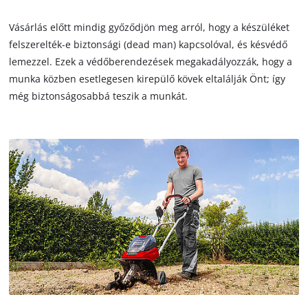
Vásárlás előtt mindig győződjön meg arról, hogy a készüléket
felszerelték-e biztonsági (dead man) kapcsolóval, és késvédő
lemezzel. Ezek a védőberendezések megakadályozzák, hogy a
munka közben esetlegesen kirepülő kövek eltalálják Önt; így
még biztonságosabbá teszik a munkát.