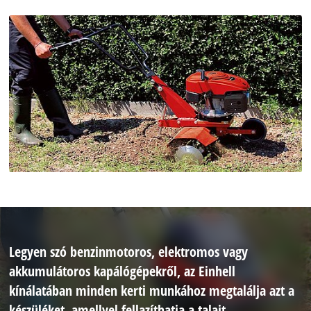
Legyen szó benzinmotoros, elektromos vagy
akkumulátoros kapálógépekről, az Einhell
kínálatában minden kerti munkához megtalálja azt a
készüléket, amellyel fellazíthatja a talajt.