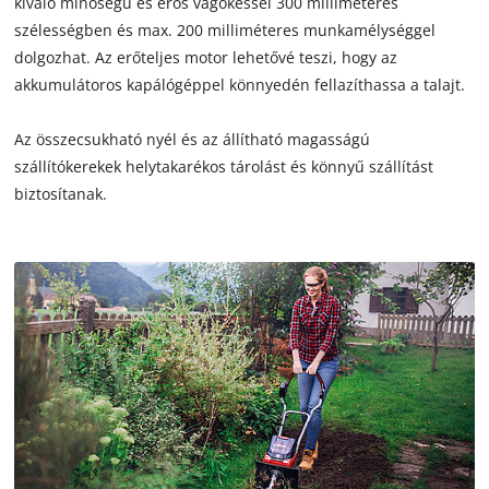
kiváló minőségű és erős vágókéssel 300 milliméteres
szélességben és max. 200 milliméteres munkamélységgel
dolgozhat. Az erőteljes motor lehetővé teszi, hogy az
akkumulátoros kapálógéppel könnyedén fellazíthassa a talajt.
Az összecsukható nyél és az állítható magasságú
szállítókerekek helytakarékos tárolást és könnyű szállítást
biztosítanak.