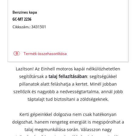
Benzines kapa
GC-MT 2236
Cikkszám.: 3431501
Termék összehasonlítása
Lazítson! Az Einhell motoros kapái nélkülözhetetlen
segítőtársak a
talaj fellazításában
: segítségükkel
pillanatok alatt feláshatja a kertet. Minél jobban
szellőzik és nagyobb a nedvességtartalma, annál jobb
táptalajt tud biztosítani a zöldségeknek.
Kerti gépeinkkel dolgozva nem csak hatékonyan
dolgozhat, hanem rengeteg energiát is megspórolhat a
talaj megmunkálása során. Válasszon nagy