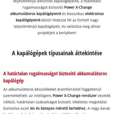
teljesítményű benzines kapálógépeink, a maximális
rugalmasságot biztosító
Power X-Change
akkumulátoros kapálógépeink
és klasszikus
elektromos
kapálógépeink
közül! Fedezze fel az Einhell nagy
teljesítményű kapálógépeit, és valósítsa meg álmai
projektjeit a kertjében!
A kapálógépek típusainak áttekintése
A határtalan rugalmasságot biztosító akkumulátoros
kapálógép
Az akkumulátoros készülékeket áramforrástól függetlenül
üzemeltetheti: az intelligens
Power X-Change rendszer
vezeték
nélküli, határtalan szabadságot biztosít, tökéletes megoldást
biztosítva ezzel
kis és közepes méretű kertekhez
. A négy darab