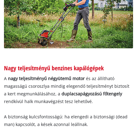
Nagy teljesítményű benzines kapálógépek
A
nagy teljesítményű négyütemű motor
és az állítható
magasságú csoroszlya mindig elegendő teljesítményt biztosít
a kert megmunkálásához, a
duplacsapágyozású főtengely
rendkívül halk munkavégzést tesz lehetővé.
A biztonság kulcsfontosságú: ha elengedi a biztonsági (dead
man) kapcsolót, a kések azonnal leállnak.