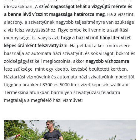
időszakokban. A
szívómagasságot tehát a vízgyűjtő mérete és
a benne lévő vízszint magassága határozza meg
. Ha a vízszint
alacsony, a szivattyúnak nagyobb teljesítményre van szüksége
a víz felszivattyúzásához. Figyelembe kell vennie a szállítási
mennyiséget is, vagyis azt,
hogy a házi vízmű hány liter vizet
képes óránként felszivattyúzni
. Ha például a kert öntözésére
használja az automata házi szivattyút, és sok virágot, bokrot és
zöldségágyást kell meglocsolnia, akkor
nagyobb vízhozamra
lesz szüksége, mint egy kisebb, kevésbé beültetett kertben.
Háztartási vízműveink és automata házi szivattyúink modelltől
függően óránként 3300 és 5000 liter vizet képesek szállítani.
Termékkínálatunkban bármilyen szivattyúzási feladatra
megtalálja a megfelelő házi vízművet!