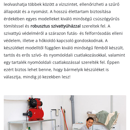
leolvashatja többek között a vízszintet, ellenőrizheti a szűrő
állapotát és a nyomást. A hosszú élettartam biztosítása
érdekében egyes modelleket kiváló minőségű csúszógyűrűs
tömítéssel és
robusztus szivattyúházzal
szereltek fel. A
szivattyú védelméről a szárazon futás- és felforrósodás elleni
védelem, illetve a hőkioldó kapcsoló gondoskodnak. A
készüléket modelltől függően kiváló minőségű fémből készült,
tartós és erős szívó- és nyomóoldali csatlakozásokkal, valamint
egy tartalék nyomóoldali csatlakozással szerelték fel. Éppen
ezért biztos lehet benne, hogy bármelyik készüléket is
választja, mindig jó kezekben lesz!