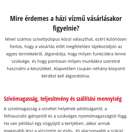
Mire érdemes a házi vízmű vásárlásakor
figyelnie?
Mivel számos szivattyútípus közül választhat, ezért különösen
fontos, hogy a vásárlás előtt megfelelően tájékozódjon az
egyes termékekről, átgondolja, hogy milyen funkciókra lenne
szüksége, és hogy pontosan milyen munkákra szeretné
használni a készüléket. Alapvetően csupán néhány központi
kérdést kell átgondolnia.
Szívómagasság, teljesítmény és szállítási mennyiség
A szívómagasság a vízvétel helyének adottságaitól, a
felhasználó igényeitől és a szükséges nyomómagasságtól függ.
Ha van például egy vízgyűjtő a kertjében, akkor annak
magasabb lesz a vízszintje az esős-, és alacsonyabb a száraz