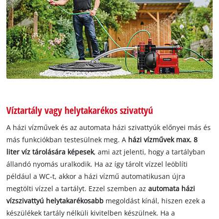
Víztartály vagy helytakarékos szivattyú
A házi vízművek és az automata házi szivattyúk előnyei más és
más funkciókban testesülnek meg. A
házi vízművek max. 8
liter víz tárolására képesek
, ami azt jelenti, hogy a tartályban
állandó nyomás uralkodik. Ha az így tárolt vízzel leöblíti
például a WC-t, akkor a házi vízmű automatikusan újra
megtölti vízzel a tartályt. Ezzel szemben az
automata házi
vízszivattyú helytakarékosabb
megoldást kínál, hiszen ezek a
készülékek tartály nélküli kivitelben készülnek. Ha a