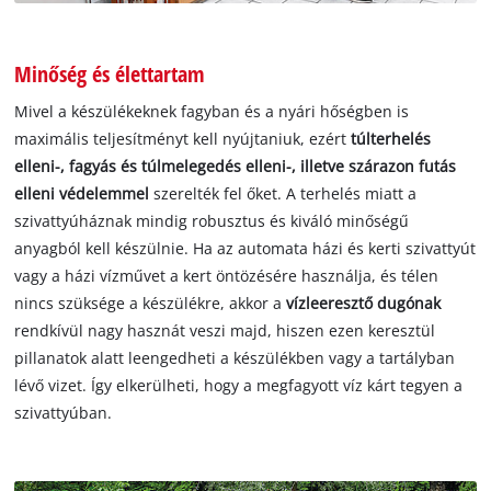
Minőség és élettartam
Mivel a készülékeknek fagyban és a nyári hőségben is
maximális teljesítményt kell nyújtaniuk, ezért
túlterhelés
elleni-, fagyás és túlmelegedés elleni-, illetve szárazon futás
elleni védelemmel
szerelték fel őket. A terhelés miatt a
szivattyúháznak mindig robusztus és kiváló minőségű
anyagból kell készülnie. Ha az automata házi és kerti szivattyút
vagy a házi vízművet a kert öntözésére használja, és télen
nincs szüksége a készülékre, akkor a
vízleeresztő dugónak
rendkívül nagy hasznát veszi majd, hiszen ezen keresztül
pillanatok alatt leengedheti a készülékben vagy a tartályban
lévő vizet. Így elkerülheti, hogy a megfagyott víz kárt tegyen a
szivattyúban.