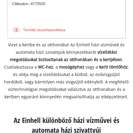
Cikkszám.: 4173520
Termék összehasonlítása
Vizet a kertbe és az otthonába! Az Einhell házi vízművek és
automata házi szivattyúk környezetbarát
vízellátási
megoldásokat biztosítanak az otthonában és a kertjében
.
Csatlakoztassa a
WC-hez
, a
mosógéphez
vagy a
kerti tömlőhöz
,
és oldja meg a vízellátásukat a kútból, az esővízgyűjtő
hordóból, vagy bármilyen más vízgyűjtő edényből. A megfelelő
víztechnológiai megoldásokat választva az otthonában és a
kertben egyaránt könnyedén megvalósíthatja az elképzeléseit.
Az Einhell különböző házi vízművei és
automata házi szivattyúi