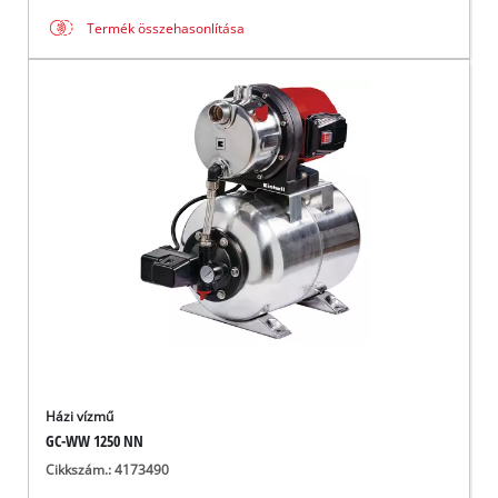
Termék összehasonlítása
Házi vízmű
GC-WW 1250 NN
Cikkszám.: 4173490