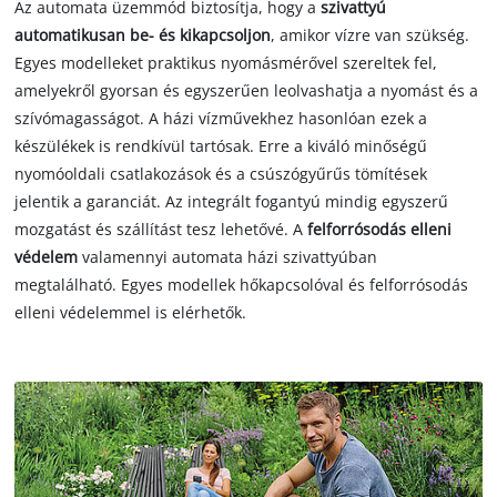
Az automata üzemmód biztosítja, hogy a
szivattyú
automatikusan be- és kikapcsoljon
, amikor vízre van szükség.
Egyes modelleket praktikus nyomásmérővel szereltek fel,
amelyekről gyorsan és egyszerűen leolvashatja a nyomást és a
szívómagasságot. A házi vízművekhez hasonlóan ezek a
készülékek is rendkívül tartósak. Erre a kiváló minőségű
nyomóoldali csatlakozások és a csúszógyűrűs tömítések
jelentik a garanciát. Az integrált fogantyú mindig egyszerű
mozgatást és szállítást tesz lehetővé. A
felforrósodás elleni
védelem
valamennyi automata házi szivattyúban
megtalálható. Egyes modellek hőkapcsolóval és felforrósodás
elleni védelemmel is elérhetők.