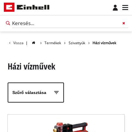
Vissza
|
Termékek
Szivattyúk
Házi vízművek
Házi vízművek
Szűrő választása