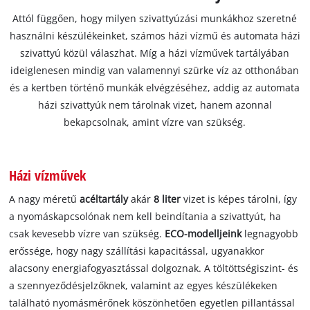
Attól függően, hogy milyen szivattyúzási munkákhoz szeretné
használni készülékeinket, számos házi vízmű és automata házi
szivattyú közül válaszhat. Míg a házi vízművek tartályában
ideiglenesen mindig van valamennyi szürke víz az otthonában
és a kertben történő munkák elvégzéséhez, addig az automata
házi szivattyúk nem tárolnak vizet, hanem azonnal
bekapcsolnak, amint vízre van szükség.
Házi vízművek
A nagy méretű
acéltartály
akár
8 liter
vizet is képes tárolni, így
a nyomáskapcsolónak nem kell beindítania a szivattyút, ha
csak kevesebb vízre van szükség.
ECO-modelljeink
legnagyobb
erőssége, hogy nagy szállítási kapacitással, ugyanakkor
alacsony energiafogyasztással dolgoznak. A töltöttségiszint- és
a szennyeződésjelzőknek, valamint az egyes készülékeken
található nyomásmérőnek köszönhetően egyetlen pillantással