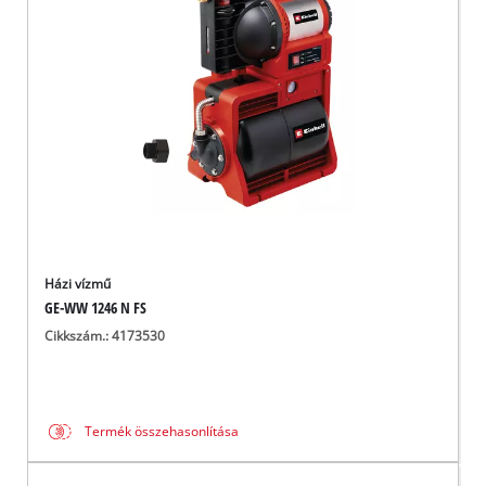
Magyar
HU
Magyar
English
Házi vízmű
GE-WW 1246 N FS
Cikkszám.: 4173530
Termék összehasonlítása