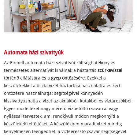
Automata házi szivattyúk
Az Einhell automata házi szivattyúi költséghatékony és
természetes alternatívát kínálnak a háztartás
szürkevízzel
történő ellátására és a
gyep öntözésére
. Ezekkel a
készülékekkel a tiszta vizet háztartási használatra és kerti
öntözésre használhatja: segítségével könnyedén
kiszivattyúzhatja a vizet az aknákból, kutakból és víztározókból.
Egyes modelleket nagy méretű vízbetöltő csavarral vagy
nyílással terveztek, ami rendkívüli módon megkönnyíti a
készülékek feltöltését. A készülékben maradt vizet mindig
kényelmesen leengedheti a vízleeresztő csavar segítségével.