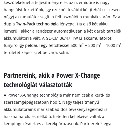
készülékeknél a teljesítményre és az üzemidőre is nagy
hangsúlyt fektettünk, így ezeknél további két (tehát összesen
négy) akkumulátor segíti a felhasználót a munkák során. Ez a
dupla
Twin-Pack technológia
lényege. Ha első két akku
lemerül, akkor a rendszer automatikusan a két darab tartalék
akkumulátorra vált. A GE-CM 36/47 HW Li akkumulátoros
fűnyíró így például egy feltöltéssel 500 m² + 500 m² = 1000 m²
területet képes szebbé varázsolni.
Partnereink, akik a Power X-Change
technológiát választották
A Power X-Change technológia már nem csak a kerti- és
szerszámgépágazatban hódít. Nagy teljesítményű
akkumulátoraink már szabadidős tevékenységekhez is
használhatók, és nélkülözhetetlen kellékeivé váltak a
kempingezésnek és a kerékpározásnak. Partnereink egyes