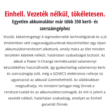
Magyar
HU
Magyar
Einhell. Vezeték nélkül, tökéletesen.
English
Egyetlen akkumulátor már több 350 kerti- és
szerszámgéphez
Viszlát, kábelrengeteg! A legmodernebb technológiának és a jó
értelemben vett nagyravágyásunknak köszönhetően egy olyan
akkumulátorrendszert alkottunk, amely mára az élet minden
területén kábelek nélküli, határtalan szabadságot biztosít. Az
akkuk a Power X-Change termékcsalád valamennyi
készülékéhez használhatók, így gyakorlatilag valamennyi kerti-
és szerszámgép (sőt, még a GOVECS elektromos rollerje is)
ugyanazzal az akkuval üzemeltethető. Az alábbiakban
megtudhatja, mi mindent tartogat még Önnek a
rendszercsalád és az akkumulátorcsomagok, és mit is jelent a
vezeték nélküli, határtalan szabadság, amelyet az Einhell
garantál Önnek.