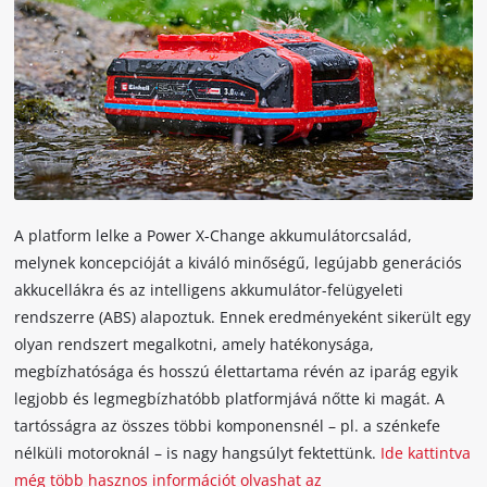
A platform lelke a Power X-Change akkumulátorcsalád,
melynek koncepcióját a kiváló minőségű, legújabb generációs
akkucellákra és az intelligens akkumulátor-felügyeleti
rendszerre (ABS) alapoztuk. Ennek eredményeként sikerült egy
olyan rendszert megalkotni, amely hatékonysága,
megbízhatósága és hosszú élettartama révén az iparág egyik
legjobb és legmegbízhatóbb platformjává nőtte ki magát. A
tartósságra az összes többi komponensnél – pl. a szénkefe
nélküli motoroknál – is nagy hangsúlyt fektettünk.
Ide kattintva
még több hasznos információt olvashat az