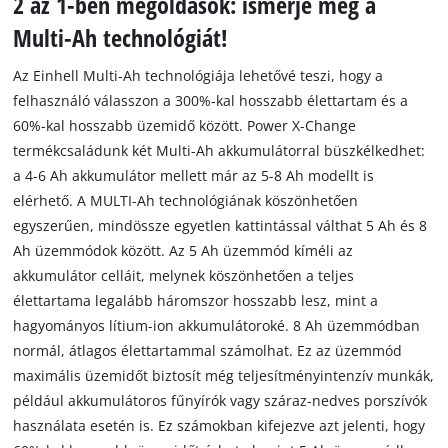
2 az 1-ben megoldások: ismerje meg a
Multi-Ah technológiát!
Az Einhell Multi-Ah technológiája lehetővé teszi, hogy a
felhasználó válasszon a 300%-kal hosszabb élettartam és a
60%-kal hosszabb üzemidő között. Power X-Change
termékcsaládunk két Multi-Ah akkumulátorral büszkélkedhet:
a 4-6 Ah akkumulátor mellett már az 5-8 Ah modellt is
elérhető. A MULTI-Ah technológiának köszönhetően
egyszerűen, mindössze egyetlen kattintással válthat 5 Ah és 8
Ah üzemmódok között. Az 5 Ah üzemmód kíméli az
akkumulátor celláit, melynek köszönhetően a teljes
élettartama legalább háromszor hosszabb lesz, mint a
hagyományos lítium-ion akkumulátoroké. 8 Ah üzemmódban
normál, átlagos élettartammal számolhat. Ez az üzemmód
maximális üzemidőt biztosít még teljesítményintenzív munkák,
például akkumulátoros fűnyírók vagy száraz-nedves porszívók
használata esetén is. Ez számokban kifejezve azt jelenti, hogy