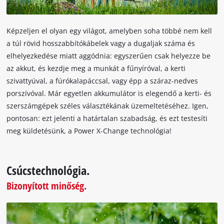
the
list
of
Képzeljen el olyan egy világot, amelyben soha többé nem kell
technologies
a túl rövid hosszabbítókábelek vagy a dugaljak száma és
used.
elhelyezkedése miatt aggódnia: egyszerűen csak helyezze be
Powered
az akkut, és kezdje meg a munkát a fűnyíróval, a kerti
by
szivattyúval, a fúrókalapáccsal, vagy épp a száraz-nedves
Usercentrics
porszívóval. Már egyetlen akkumulátor is elegendő a kerti- és
Consent
szerszámgépek széles választékának üzemeltetéséhez. Igen,
Management
pontosan: ezt jelenti a határtalan szabadság, és ezt testesíti
Platform
meg küldetésünk, a Power X-Change technológia!
Csúcstechnológia.
Bizonyított minőség.