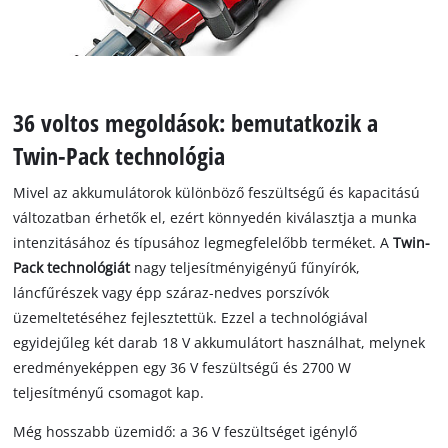
36 voltos megoldások: bemutatkozik a
Twin-Pack technológia
Mivel az akkumulátorok különböző feszültségű és kapacitású
változatban érhetők el, ezért könnyedén kiválasztja a munka
intenzitásához és típusához legmegfelelőbb terméket. A
Twin-
Pack technológiát
nagy teljesítményigényű fűnyírók,
láncfűrészek vagy épp száraz-nedves porszívók
üzemeltetéséhez fejlesztettük. Ezzel a technológiával
egyidejűleg két darab 18 V akkumulátort használhat, melynek
eredményeképpen egy 36 V feszültségű és 2700 W
teljesítményű csomagot kap.
Még hosszabb üzemidő: a 36 V feszültséget igénylő