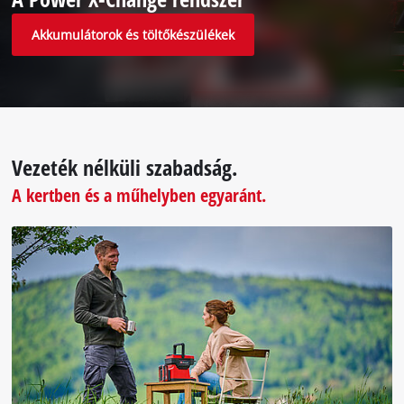
not
Akkumulátorok és töltőkészülékek
disclosed
to
the
visitor.
The
website
owner
Vezeték nélküli szabadság.
needs
to
A kertben és a műhelyben egyaránt.
setup
the
site
with
their
CMP
to
add
this
content
to