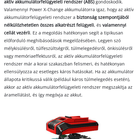
aktív akkumulátorfelügyeleti rendszer (ABS)
gondoskodik.
Valamennyi Power X-Change akkumulátorra igaz, hogy az aktív
akkumulátorfelügyeleti rendszer a
biztonság szempontjából
nélkülözhetetlen összes alkatrészt felügyeli
, és
valamennyi
cellát vezérli
. Ez a megoldás hatékonyan segít a tipikusan
előforduló meghibásodások megelőzésében. Legyen szó
mélykisülésről, túlfeszültségről, túlmelegedésről, önkisülésről
vagy memóriaeffektusról, az aktív akkumulátorfelügyeleti
rendszer már a korai szakaszban felismeri, és hatékonyan
ellensúlyozza az esetleges káros hatásokat. Ha az akkumulátor
állapota kritikussá válik (például káros túlmelegedés esetén),
akkor az aktív akkumulátorfelügyeleti rendszer megszakítja az
áramellátást, és így megóvja az akkut.