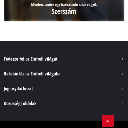
Minden, amire egy barkácsoló szíve vágyik
Szerszám
Fedezze fel az Einhell világát
Szolgáltatások
Betekintés az Einhell világába
Akkumulátorrendszer
Rólunk
Jogi nyilatkozat
Fenntarthatóság
Impresszum
Közösségi oldalak
Az Einhell világszerte
Adatvédelem
Karrier
LinkedIn
Megfelelőség
YouТube
Akadálymentesítési Nyilatkozat