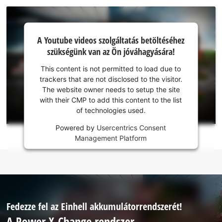
A Youtube
A Youtube videos szolgáltatás betöltéséhez
szolgáltatás
szükségünk van az Ön jóváhagyására!
betöltéséhez
szükségünk
This content is not permitted to load due to
van az Ön
trackers that are not disclosed to the visitor.
jóváhagyására!
The website owner needs to setup the site
with their CMP to add this content to the list
This
of technologies used.
content
is
Powered by
Usercentrics Consent
not
Management Platform
permitted
to
load
due
to
trackers
Fedezze fel az Einhell akkumulátorrendszerét!
that
A Power X-Change rendszer
are