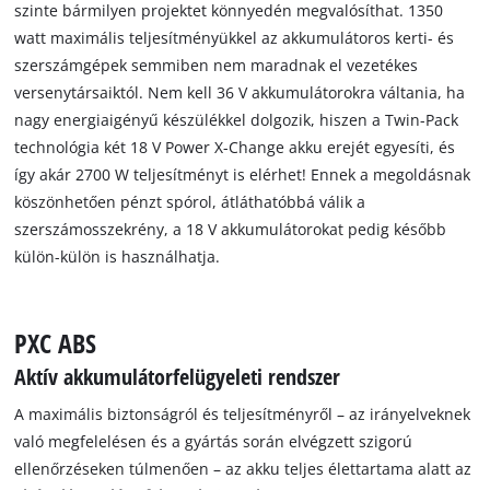
szinte bármilyen projektet könnyedén megvalósíthat. 1350
watt maximális teljesítményükkel az akkumulátoros kerti- és
szerszámgépek semmiben nem maradnak el vezetékes
versenytársaiktól. Nem kell 36 V akkumulátorokra váltania, ha
nagy energiaigényű készülékkel dolgozik, hiszen a Twin-Pack
technológia két 18 V Power X-Change akku erejét egyesíti, és
így akár 2700 W teljesítményt is elérhet! Ennek a megoldásnak
köszönhetően pénzt spórol, átláthatóbbá válik a
szerszámosszekrény, a 18 V akkumulátorokat pedig később
külön-külön is használhatja.
PXC ABS
Aktív akkumulátorfelügyeleti rendszer
A maximális biztonságról és teljesítményről – az irányelveknek
való megfelelésen és a gyártás során elvégzett szigorú
ellenőrzéseken túlmenően – az akku teljes élettartama alatt az