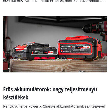
60%-kal hosszabb üzemidőt érhet el, mint 5 Ah üzemmódban.
Erős akkumulátorok: nagy teljesítményű
készülékek
Rendkívül erős Power X-Change akkumulátoraink segítségével