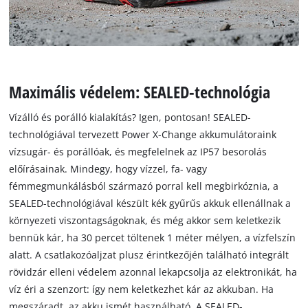
Maximális védelem: SEALED-technológia
Vízálló és porálló kialakítás? Igen, pontosan! SEALED-
technológiával tervezett Power X-Change akkumulátoraink
vízsugár- és porállóak, és megfelelnek az IP57 besorolás
előírásainak. Mindegy, hogy vízzel, fa- vagy
fémmegmunkálásból származó porral kell megbirkóznia, a
SEALED-technológiával készült kék gyűrűs akkuk ellenállnak a
környezeti viszontagságoknak, és még akkor sem keletkezik
bennük kár, ha 30 percet töltenek 1 méter mélyen, a vízfelszín
alatt. A csatlakozóaljzat plusz érintkezőjén található integrált
rövidzár elleni védelem azonnal lekapcsolja az elektronikát, ha
víz éri a szenzort: így nem keletkezhet kár az akkuban. Ha
megszáradt, az akku ismét használható. A SEALED-