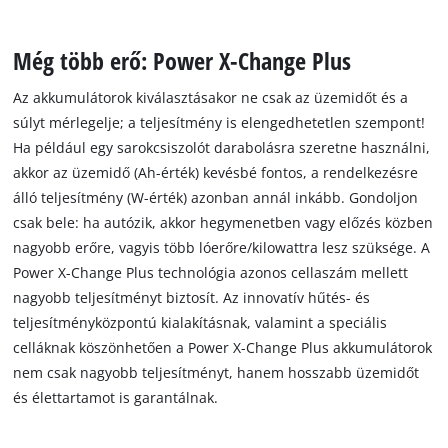
Még több erő: Power X-Change Plus
Az akkumulátorok kiválasztásakor ne csak az üzemidőt és a
súlyt mérlegelje; a teljesítmény is elengedhetetlen szempont!
Ha például egy sarokcsiszolót darabolásra szeretne használni,
akkor az üzemidő (Ah-érték) kevésbé fontos, a rendelkezésre
álló teljesítmény (W-érték) azonban annál inkább. Gondoljon
csak bele: ha autózik, akkor hegymenetben vagy előzés közben
nagyobb erőre, vagyis több lóerőre/kilowattra lesz szüksége. A
Power X-Change Plus technológia azonos cellaszám mellett
nagyobb teljesítményt biztosít. Az innovatív hűtés- és
teljesítményközpontú kialakításnak, valamint a speciális
celláknak köszönhetően a Power X-Change Plus akkumulátorok
nem csak nagyobb teljesítményt, hanem hosszabb üzemidőt
és élettartamot is garantálnak.