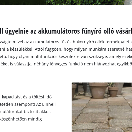
ll ügyelnie az akkumulátoros fűnyíró olló vásár
ságú: mivel az akkumulátoros fű- és bokornyíró ollók termékpalettája
i a készülékkel. Attól függően, hogy milyen munkára szeretné haszn
hető, hogy olyan multifunkciós készülékre van szüksége, amely ezek
léket is választja, néhány lényeges funkció nem hiányozhat egyikbő
a
kapacitást
és a töltési idő
etetlen szempont! Az Einhell
ulátorokat biztosít akkus
k köszönhetően mindig