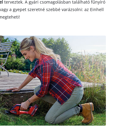
el
terveztek. A gyári csomagolásban található fűnyíró
vagy a gyepet szeretné szebbé varázsolni: az Einhell
 megteheti!