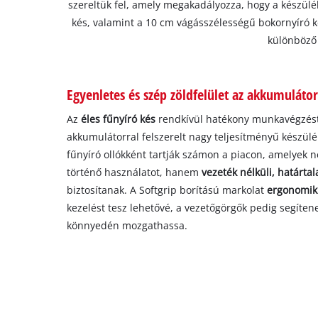
szereltük fel, amely megakadályozza, hogy a készül
kés, valamint a 10 cm vágásszélességű bokornyíró ké
különböző 
Egyenletes és szép zöldfelület az akkumulátor
Az
éles fűnyíró kés
rendkívül hatékony munkavégzést
akkumulátorral felszerelt nagy teljesítményű készül
fűnyíró ollókként tartják számon a piacon, amelyek
történő használatot, hanem
vezeték nélküli, határta
biztosítanak. A Softgrip borítású markolat
ergonomik
kezelést tesz lehetővé, a vezetőgörgők pedig segíten
könnyedén mozgathassa.