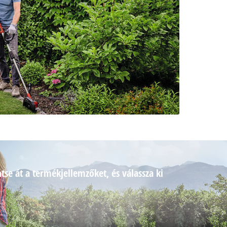
tse át a termékjellemzőket, és válassza ki