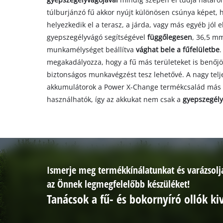
túlburjánzó fű akkor nyújt különösen csúnya képet, h
helyezkedik el a terasz, a járda, vagy más egyéb jól e
gyepszegélyvágó segítségével
függőlegesen
, 36,5 m
munkamélységet beállítva
vághat bele a fűfelületbe
.
megakadályozza, hogy a fű más területeket is benőjö
biztonságos munkavégzést tesz lehetővé. A nagy telj
akkumulátorok a Power X-Change termékcsalád más k
használhatók, így az akkukat nem csak a
gyepszegél
Ismerje meg termékkínálatunkat és varázsolja 
az Önnek legmegfelelőbb készüléket!
Tanácsok a fű- és bokornyíró ollók ki