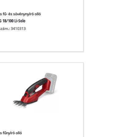
s fű- és sövénynyíró olló
G 18/100 Li-Solo
szám.: 3410313
s fűnyíró olló