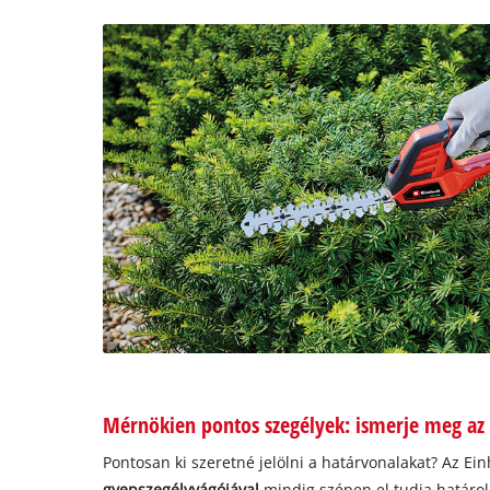
Mérnökien pontos szegélyek: ismerje meg az 
Pontosan ki szeretné jelölni a határvonalakat? Az Ein
gyepszegélyvágójával
mindig szépen el tudja határol