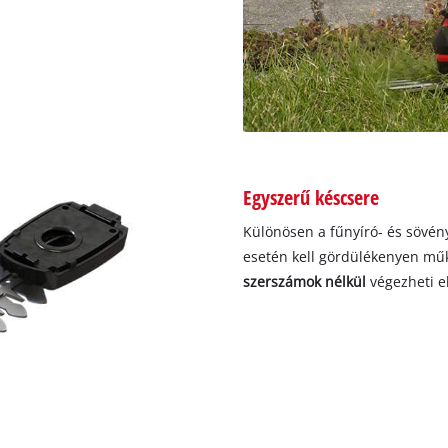
Egyszerű késcsere
Különösen a fűnyíró- és sövény
esetén kell gördülékenyen mű
szerszámok nélkül
végezheti el