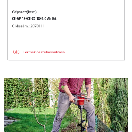
Gépszett(kerti)
CE-AP 18+CE-CC 18+2,0 Ah Kit
Cikkszám.: 2070111
Termék összehasonlítása