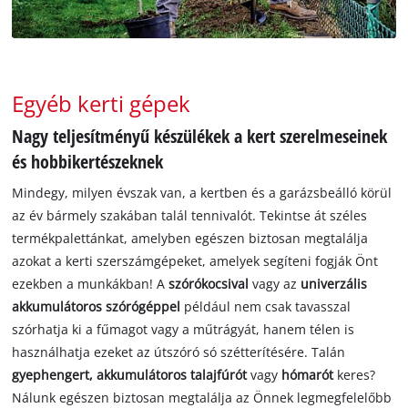
Egyéb kerti gépek
Nagy teljesítményű készülékek a kert szerelmeseinek
és hobbikertészeknek
Mindegy, milyen évszak van, a kertben és a garázsbeálló körül
az év bármely szakában talál tennivalót. Tekintse át széles
termékpalettánkat, amelyben egészen biztosan megtalálja
azokat a kerti szerszámgépeket, amelyek segíteni fogják Önt
ezekben a munkákban! A
szórókocsival
vagy az
univerzális
akkumulátoros szórógéppel
például nem csak tavasszal
szórhatja ki a fűmagot vagy a műtrágyát, hanem télen is
használhatja ezeket az útszóró só szétterítésére. Talán
gyephengert, akkumulátoros talajfúrót
vagy
hómarót
keres?
Nálunk egészen biztosan megtalálja az Önnek legmegfelelőbb