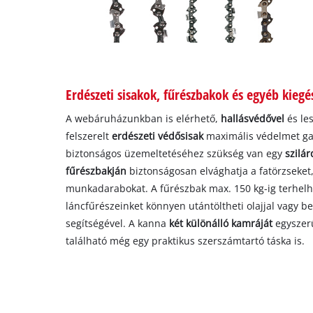
Erdészeti sisakok, fűrészbakok és egyéb kiegé
A webáruházunkban is elérhető,
hallásvédővel
és le
felszerelt
erdészeti védősisak
maximális védelmet ga
biztonságos üzemeltetéséhez szükség van egy
szilá
fűrészbakján
biztonságosan elvághatja a fatörzseket
munkadarabokat. A fűrészbak max. 150 kg-ig terhelh
láncfűrészeinket könnyen utántöltheti olajjal vagy b
segítségével. A kanna
két különálló kamráját
egyszer
található még egy praktikus szerszámtartó táska is.