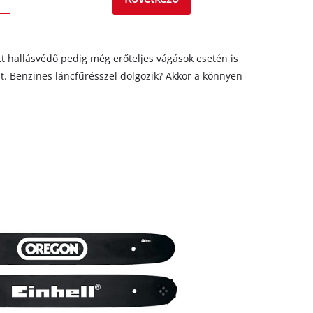
ett hallásvédő pedig még erőteljes vágások esetén is
st. Benzines láncfűrésszel dolgozik? Akkor a könnyen