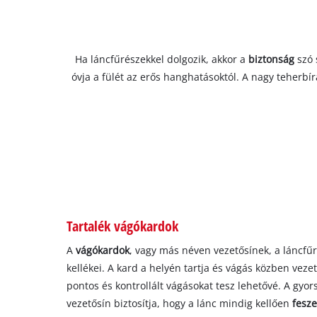
Ha láncfűrészekkel dolgozik, akkor a
biztonság
szó 
óvja a fülét az erős hanghatásoktól. A nagy teherbí
Tartalék vágókardok
A
vágókardok
, vagy más néven vezetősínek, a láncfű
kellékei. A kard a helyén tartja és vágás közben veze
pontos és kontrollált vágásokat tesz lehetővé. A gyor
vezetősín biztosítja, hogy a lánc mindig kellően
fesz