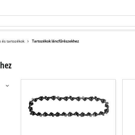
k és tartozékok
Tartozékok láncfűrészekhez
khez