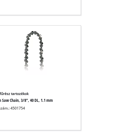
fűrész tartozékok
m Saw Chain, 3/8", 40 DL, 1.1 mm
szám.: 4501754