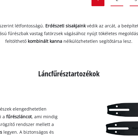
szerint létfontosságú.
Erdészeti sisakjaink
védik az arcát, a beépít
rású fűrészbak vastag fatörzsek vágásához nyújt tökéletes megoldá
feltölthető
kombinált kanna
nélkülözhetetlen segítőtársa lesz.
Láncfűrésztartozékok
részek elengedhetetlen
ti a
fűrészláncot
, ami mindig
srögzítő rendszer mellett a
es
legyen. A biztonságos és