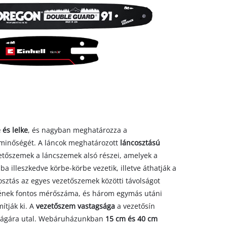
 és lelke
, és nagyban meghatározza a
 minőségét. A láncok meghatározott
láncosztású
zetőszemek a láncszemek alsó részei, amelyek a
ba illeszkedve körbe-körbe vezetik, illetve áthatják a
cosztás az egyes vezetőszemek közötti távolságot
retének fontos mérőszáma, és három egymás utáni
ítják ki. A
vezetőszem vastagsága
a vezetősín
gságára utal. Webáruházunkban
15 cm és 40 cm