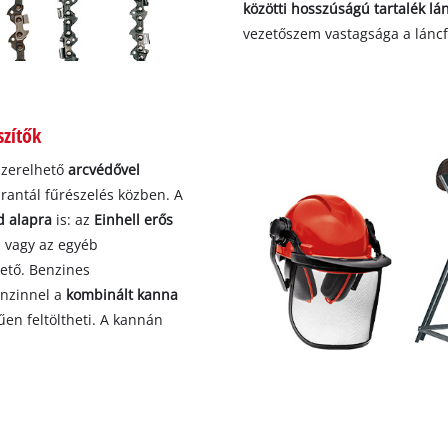
közötti hosszúságú tartalék lá
vezetőszem vastagsága a láncfű
szítők
szerelhető
arcvédővel
rantál fűrészelés közben. A
rd alapra
is: az
Einhell erős
, vagy az egyéb
ető. Benzines
enzinnel a
kombinált kanna
űen feltöltheti. A kannán