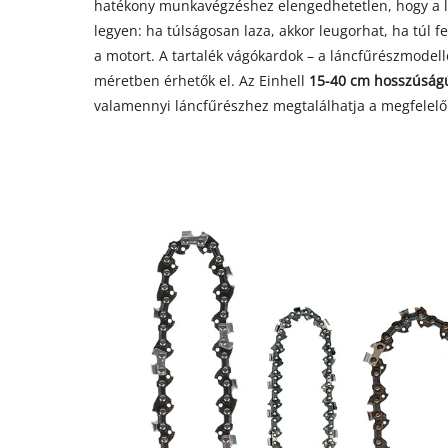
hatékony munkavégzéshez elengedhetetlen, hogy a l
legyen: ha túlságosan laza, akkor leugorhat, ha túl fe
a motort. A tartalék vágókardok – a láncfűrészmodell
méretben érhetők el. Az Einhell
15-40 cm hosszúság
valamennyi láncfűrészhez megtalálhatja a megfelelő 