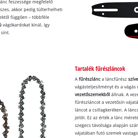
ánc feszessége megfelelő
szes, akkor pedig túlterhelheti
ektől függően – többféle
ú
vágókardokat kínál, így
sínt.
Tartalék fűrészláncok
A
fűrészlánc
a láncfűrész
szíve
vágásteljesítményt és a vágás
vezetőszemekből
állnak. A ve
fűrészláncot a vezetősín vájatá
láncot a csillagkeréken. A lán
jelöli. Ez az érték a lánc mé
szegecs távolsága alapján szám
vájatában futó szemek vasta