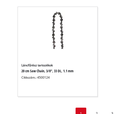
Láncfűrész tartozékok
20 cm Saw Chain, 3/8", 33 DL, 1.1 mm
Cikkszám.: 4500124
1
2
3