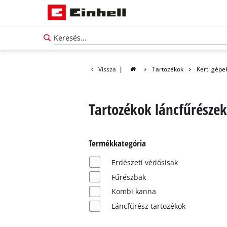
Vissza
|
Tartozékok
Kerti gépe
Tartozékok láncfűrésze
Termékkategória
Erdészeti védősisak
Fűrészbak
Kombi kanna
Láncfűrész tartozékok