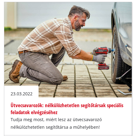
23.03.2022
Ütvecsavarozók: nélkülözhetetlen segítőtársak speciális
feladatok elvégzéséhez
Tudja meg most, miért lesz az ütvecsavarozó
nélkülözhetetlen segítőtársa a műhelyében!