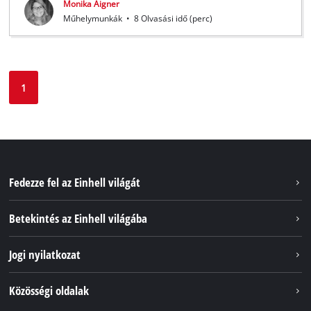
Monika Aigner
Műhelymunkák
•
8 Olvasási idő (perc)
1
Fedezze fel az Einhell világát
Szolgáltatások
Betekintés az Einhell világába
Akkumulátorrendszer
Rólunk
Jogi nyilatkozat
Fenntarthatóság
Impresszum
Közösségi oldalak
Az Einhell világszerte
Adatvédelem