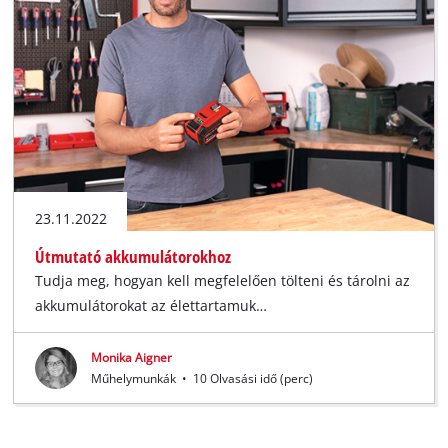
23.11.2022
Útmutató akkumulátorokhoz
Tudja meg, hogyan kell megfelelően tölteni és tárolni az
akkumulátorokat az élettartamuk…
Monika Aigner
Műhelymunkák
•
10 Olvasási idő (perc)