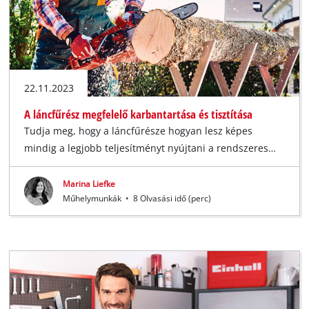
22.11.2023
A láncfűrész megfelelő karbantartása és tisztítása
Tudja meg, hogy a láncfűrésze hogyan lesz képes
mindig a legjobb teljesítményt nyújtani a rendszeres…
Marina Liefke
Műhelymunkák
•
8 Olvasási idő (perc)