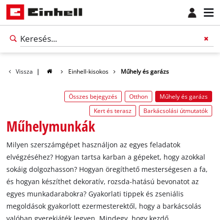
Vissza
|
Einhell-kisokos
Műhely és garázs
Összes bejegyzés
Otthon
Műhely és garázs
Kert és terasz
Barkácsolási útmutatók
Műhelymunkák
Milyen szerszámgépet használjon az egyes feladatok
elvégzéséhez? Hogyan tartsa karban a gépeket, hogy azokkal
sokáig dolgozhasson? Hogyan öregíthető mesterségesen a fa,
és hogyan készíthet dekoratív, rozsda‐hatású bevonatot az
egyes munkadarabokra? Gyakorlati tippek és zseniális
megoldások gyakorlott ezermesterektől, hogy a barkácsolás
valóban gyerekjáték legyen. Mindegy, hogy kezdő