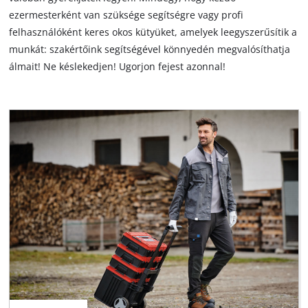
Magyar
HU
Magyar
ezermesterként van szüksége segítségre vagy profi
felhasználóként keres okos kütyüket, amelyek leegyszerűsítik a
English
munkát: szakértőink segítségével könnyedén megvalósíthatja
álmait! Ne késlekedjen! Ugorjon fejest azonnal!