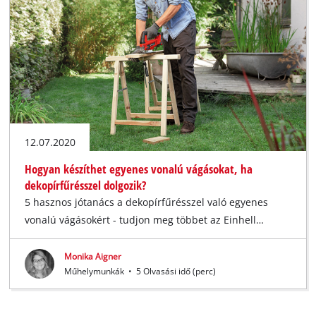
12.07.2020
Hogyan készíthet egyenes vonalú vágásokat, ha
dekopírfűrésszel dolgozik?
5 hasznos jótanács a dekopírfűrésszel való egyenes
vonalú vágásokért - tudjon meg többet az Einhell…
Monika Aigner
Műhelymunkák
•
5 Olvasási idő (perc)