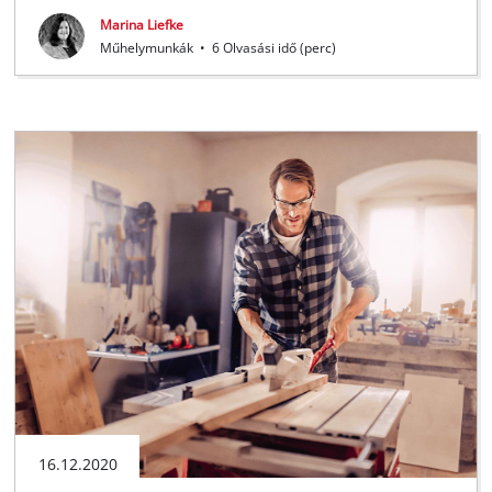
Marina Liefke
Műhelymunkák
•
6 Olvasási idő (perc)
16.12.2020