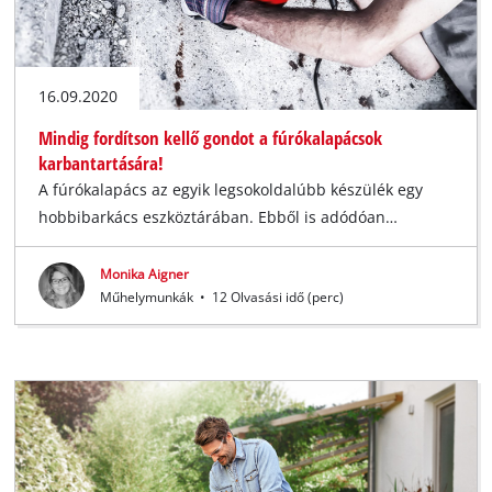
16.09.2020
Mindig fordítson kellő gondot a fúrókalapácsok
karbantartására!
A fúrókalapács az egyik legsokoldalúbb készülék egy
hobbibarkács eszköztárában. Ebből is adódóan…
Monika Aigner
Műhelymunkák
•
12 Olvasási idő (perc)