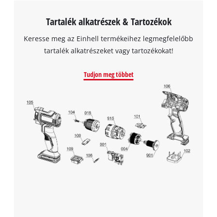
Tartalék alkatrészek & Tartozékok
Keresse meg az Einhell termékeihez legmegfelelőbb
tartalék alkatrészeket vagy tartozékokat!
Tudjon meg többet
A Google Maps szolgáltatás betöltéséhez
szükségünk van az Ön jóváhagyására!
This content is not permitted to load due
to trackers that are not disclosed to the
visitor. The website owner needs to setup
the site with their CMP to add this content
to the list of technologies used.
Powered by
Usercentrics Consent