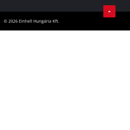
Karrier
LinkedIn
Megfelelőség
YouТube
Akadálymentesítési Nyilatkozat
© 2026 Einhell Hungária Kft.
Facebook
Instagram