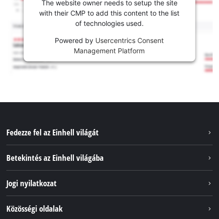
The website owner needs to setup the site
with their CMP to add this content to the list
of technologies used.
Powered by
Usercentrics Consent
Management Platform
Fedezze fel az Einhell világát
Szolgáltatások
Betekintés az Einhell világába
Akkumulátorrendszer
Rólunk
Jogi nyilatkozat
Fenntarthatóság
Impresszum
Közösségi oldalak
Az Einhell világszerte
Adatvédelem