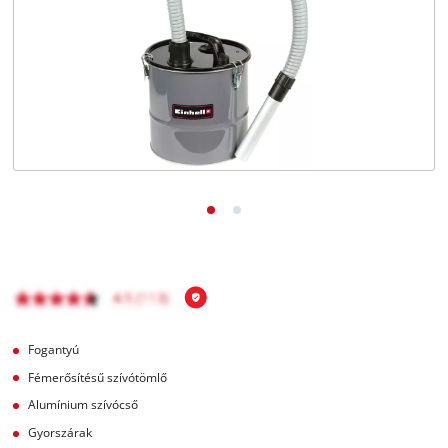
Magyar
HU
Magyar
English
Fogantyú
Fémerősítésű szívótömlő
Alumínium szívócső
Gyorszárak