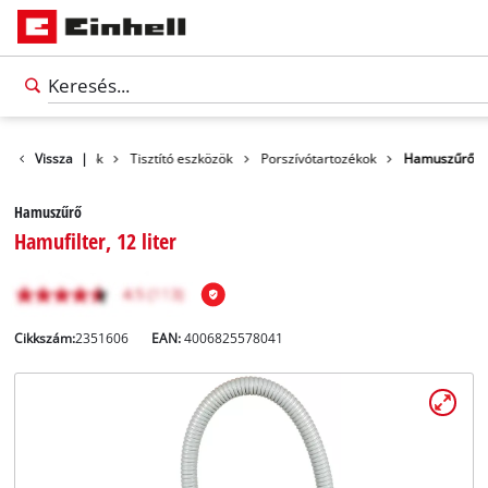
Vissza
Tartozékok
|
Tisztító eszközök
Porszívótartozékok
Hamuszűrő
Hamuszűrő
Hamufilter, 12 liter
Cikkszám:
2351606
EAN:
4006825578041