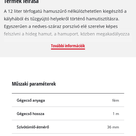
Termék leírása
A 12 liter térfogatú hamuszűrő nélkülözhetetlen kiegészítő a
kályhából és tűzgyújtó helyekről történő hamutisztításra.
Egyszerűen a nedves-száraz porszívó elé szerelve képes
felszívni a hideg hamut, a hamuport, közben megakadályozza
a készülék szennyeződését. A 12 liter térfogatú gyűjtő nagyobb
További információk
volumenű munkához is alkalmas, pl. a kihűlt kályha és
tűzgyújtóhely azonnali tisztítására. Ehhez szívócsatlakozóval,
masszív, fémmel erősített szívótótömlővel és könnyű,
robusztus, alumínium szívócsővel rendelkezik. Kényelmes
használatot biztosít a tartófogó. A gyorszárak segítségével
Műszaki paraméterek
pillanatokon belül kiüríthető és megtisztítható a ház.
Gégecső anyaga
fém
Gégecső hossza
1 m
Szívótömlő-átmérő
36 mm