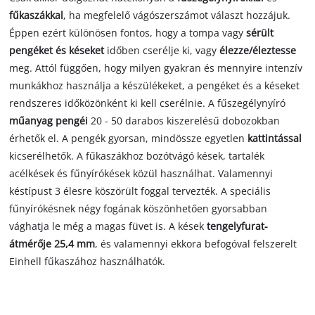
fűkaszákkal
, ha megfelelő vágószerszámot választ hozzájuk.
Éppen ezért különösen fontos, hogy a tompa vagy
sérült
pengéket és késeket
időben cserélje ki, vagy
élezze/éleztesse
meg. Attól függően, hogy milyen gyakran és mennyire intenzív
munkákhoz használja a készülékeket, a pengéket és a késeket
rendszeres időközönként ki kell cserélnie. A fűszegélynyíró
műanyag pengéi
20 - 50 darabos kiszerelésű dobozokban
érhetők el. A pengék gyorsan, mindössze egyetlen
kattintással
kicserélhetők. A fűkaszákhoz bozótvágó kések, tartalék
acélkések és fűnyírókések közül használhat. Valamennyi
késtípust 3 élesre köszörült foggal tervezték. A speciális
fűnyírókésnek négy fogának köszönhetően gyorsabban
vághatja le még a magas füvet is. A kések
tengelyfurat-
átmérője 25,4 mm
, és valamennyi ekkora befogóval felszerelt
Einhell fűkaszához használhatók.