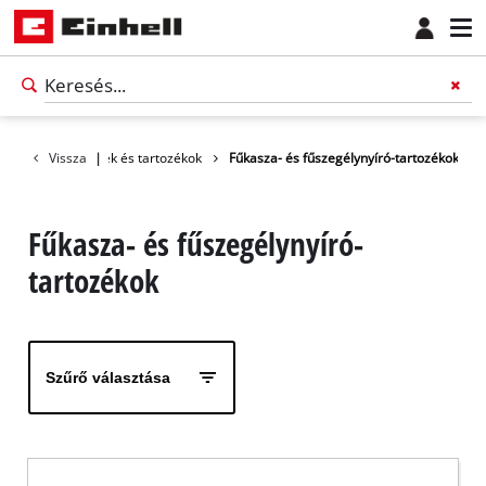
ékok
Vissza
Kerti gépek és tartozékok
|
Fűkasza- és fűszegélynyíró-tartozékok
Fűkasza- és fűszegélynyíró-
tartozékok
Szűrő választása