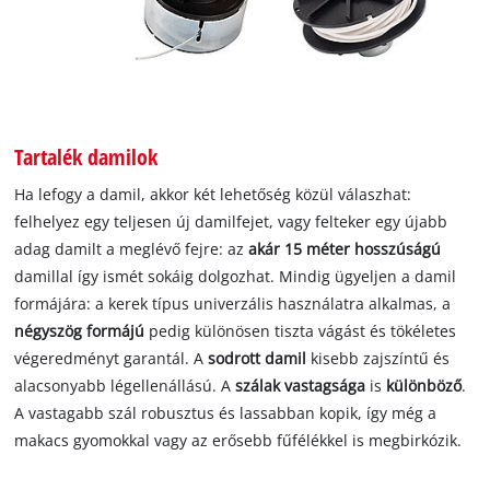
Tartalék damilok
Ha lefogy a damil, akkor két lehetőség közül válaszhat:
felhelyez egy teljesen új damilfejet, vagy felteker egy újabb
adag damilt a meglévő fejre: az
akár 15 méter hosszúságú
damillal így ismét sokáig dolgozhat. Mindig ügyeljen a damil
formájára: a kerek típus univerzális használatra alkalmas, a
négyszög formájú
pedig különösen tiszta vágást és tökéletes
végeredményt garantál. A
sodrott damil
kisebb zajszíntű és
alacsonyabb légellenállású. A
szálak vastagsága
is
különböző
.
A vastagabb szál robusztus és lassabban kopik, így még a
makacs gyomokkal vagy az erősebb fűfélékkel is megbirkózik.