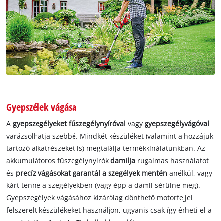
Gyepszélek vágása
A
gyepszegélyeket fűszegélynyíróval
vagy
gyepszegélyvágóval
varázsolhatja szebbé. Mindkét készüléket (valamint a hozzájuk
tartozó alkatrészeket is) megtalálja termékkínálatunkban. Az
akkumulátoros fűszegélynyírók
damilja
rugalmas használatot
és
precíz vágásokat garantál a szegélyek mentén
anélkül, vagy
kárt tenne a szegélyekben (vagy épp a damil sérülne meg).
Gyepszegélyek vágásához kizárólag dönthető motorfejjel
felszerelt készülékeket használjon, ugyanis csak így érheti el a