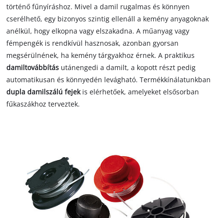
történő fűnyíráshoz. Mivel a damil rugalmas és könnyen
cserélhető, egy bizonyos szintig ellenáll a kemény anyagoknak
anélkül, hogy elkopna vagy elszakadna. A műanyag vagy
fémpengék is rendkívül hasznosak, azonban gyorsan
megsérülnének, ha kemény tárgyakhoz érnek. A praktikus
damiltovábbítás
utánengedi a damilt, a kopott részt pedig
automatikusan és könnyedén levágható. Termékkínálatunkban
dupla damilszálú fejek
is elérhetőek, amelyeket elsősorban
fűkaszákhoz terveztek.