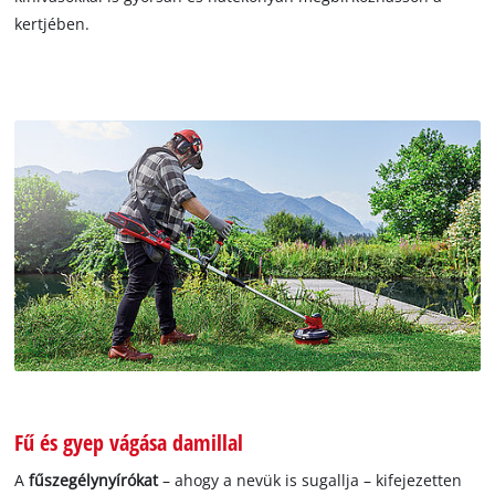
kertjében.
Fű és gyep vágása damillal
A
fűszegélynyírókat
– ahogy a nevük is sugallja – kifejezetten