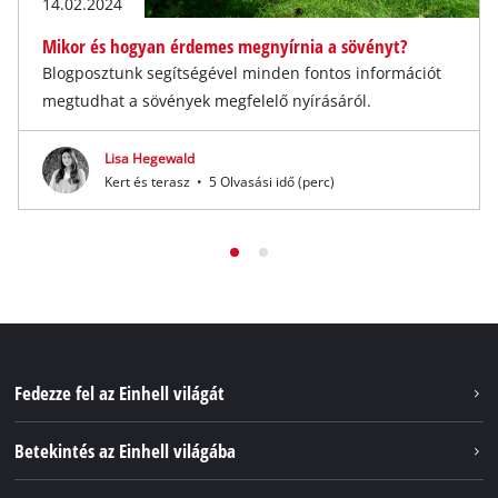
14.02.2024
Mikor és hogyan érdemes megnyírnia a sövényt?
Blogposztunk segítségével minden fontos információt
megtudhat a sövények megfelelő nyírásáról.
Lisa Hegewald
Kert és terasz
•
5 Olvasási idő (perc)
Fedezze fel az Einhell világát
Szolgáltatások
Betekintés az Einhell világába
Akkumulátorrendszer
Rólunk