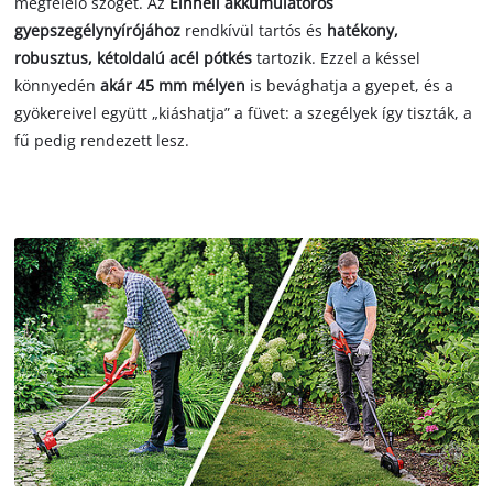
megfelelő szöget. Az
Einhell akkumulátoros
gyepszegélynyírójához
rendkívül tartós és
hatékony,
robusztus, kétoldalú acél pótkés
tartozik. Ezzel a késsel
könnyedén
akár 45 mm mélyen
is bevághatja a gyepet, és a
gyökereivel együtt „kiáshatja” a füvet: a szegélyek így tiszták, a
fű pedig rendezett lesz.