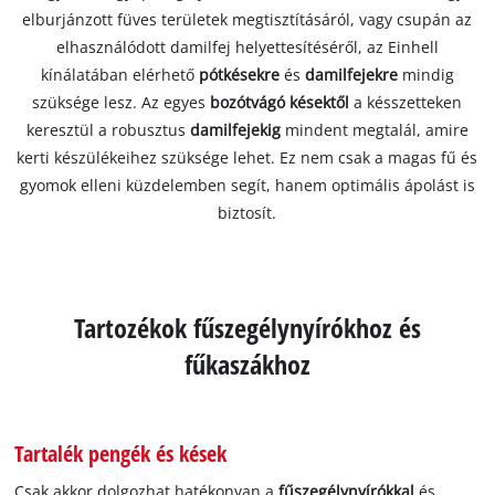
elburjánzott füves területek megtisztításáról, vagy csupán az
elhasználódott damilfej helyettesítéséről, az Einhell
kínálatában elérhető
pótkésekre
és
damilfejekre
mindig
szüksége lesz. Az egyes
bozótvágó késektől
a késszetteken
keresztül a robusztus
damilfejekig
mindent megtalál, amire
kerti készülékeihez szüksége lehet. Ez nem csak a magas fű és
gyomok elleni küzdelemben segít, hanem optimális ápolást is
biztosít.
Tartozékok fűszegélynyírókhoz és
fűkaszákhoz
Tartalék pengék és kések
Csak akkor dolgozhat hatékonyan a
fűszegélynyírókkal
és