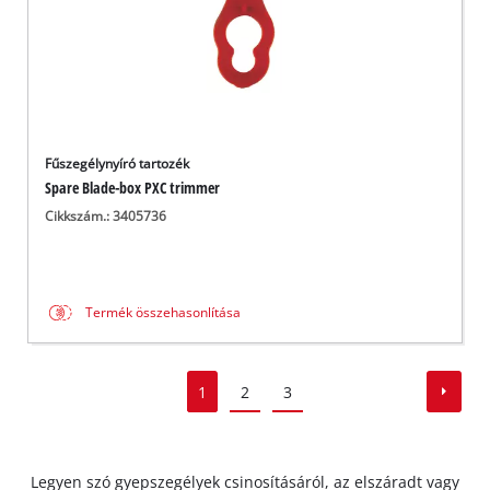
Fűszegélynyíró tartozék
Spare Blade-box PXC trimmer
Cikkszám.: 3405736
Termék összehasonlítása
1
2
3
Legyen szó gyepszegélyek csinosításáról, az elszáradt vagy