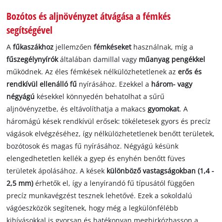
Bozótos és aljnövényzet átvágása a fémkés
segítségével
A
fűkaszákhoz
jellemzően
fémkéseket
használnak, míg a
fűszegélynyírók
általában damillal vagy
műanyag pengékkel
működnek. Az éles fémkések nélkülözhetetlenek az
erős és
rendkívül ellenálló fű
nyírásához. Ezekkel a
három- vagy
négyágú
késekkel könnyedén behatolhat a sűrű
aljnövényzetbe, és eltávolíthatja a makacs
gyomokat
. A
háromágú kések rendkívül erősek: tökéletesek gyors és precíz
vágások elvégzéséhez, így nélkülözhetetlenek benőtt területek,
bozótosok és magas fű nyírásához. Négyágú késünk
elengedhetetlen kellék a gyep és enyhén benőtt füves
területek ápolásához. A kések
különböző vastagságokban (1,4 -
2,5 mm)
érhetők el, így a lenyírandó fű típusától függően
precíz munkavégzést tesznek lehetővé. Ezek a sokoldalú
vágóeszközök segítenek, hogy még a legkülönfélébb
kihívásokkal is gyorsan és hatékonyan megbirkózhasson a