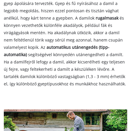
gyep ápolására tervezték. Gyep és fű nyírásához a damil a
legjobb megoldás, hiszen ezzel pontosan és tisztán vághat
anélkül, hogy kárt tenne a gyepben. A damilok
rugalmasak
és
könnyen vezethetők különféle akadályok, például fák és
virágágyások mentén. Ha akadálynak ütközik, akkor a damil
nem feltétlenül törik vagy sérül meg azonnal, hanem csupán
valamelyest kopik. Az
automatikus utánengedés (tipp-
automatika)
segítségével könnyedén utánengedheti a damilt.
Ha a damilfejről lefogy a damil, akkor kicserélheti egy teljesen
új fejre, vagy feltekerheti a damilt a készüléken lévőre. A
tartalék damilok különböző vastagságban (1,3 - 3 mm) érhetők
el, így különböző gyeptípusokhoz és munkákhoz használhatók.