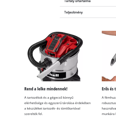
Tartály űrtartalma
Teljesítmény
Rend a lelke mindennek!
Erős és 
A tartozékok és a gégecső könnyű
A fémhuza
elérhetősége és egyszerű tárolása érdekében
robusztus 
a készüléket tartozék- és tömlőtartóval
használva
szerelték fel.
munkára 