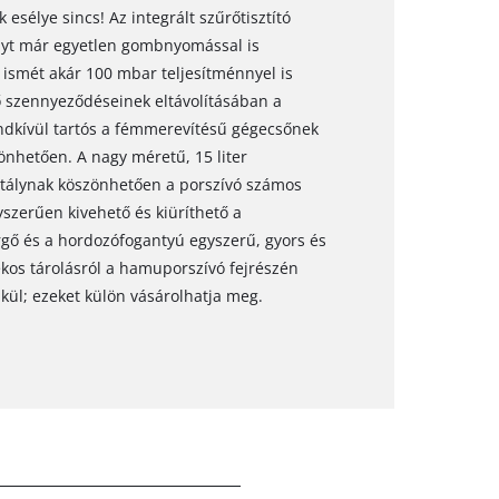
sélye sincs! Az integrált szűrőtisztító
nyt már egyetlen gombnyomással is
tt ismét akár 100 mbar teljesítménnyel is
 szennyeződéseinek eltávolításában a
endkívül tartós a fémmerevítésű gégecsőnek
önhetően. A nagy méretű, 15 liter
artálynak köszönhetően a porszívó számos
yszerűen kivehető és kiüríthető a
rgő és a hordozófogantyú egyszerű, gyors és
kos tárolásról a hamuporszívó fejrészén
lkül; ezeket külön vásárolhatja meg.