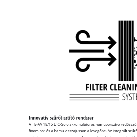
Innovatív szűrőtisztító-rendszer
A TE-AV 18/15 Li C-Solo akkumulátoros hamuporszívó redősszű
finom por és a hamu visszajusson a levegőbe. Az integrált szűr