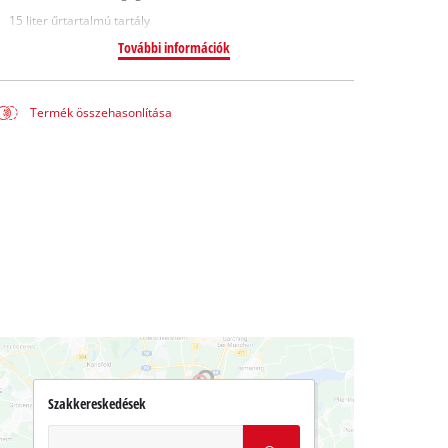
15 liter űrtartalmú tartály
További információk
Termék összehasonlítása
Szakkereskedések