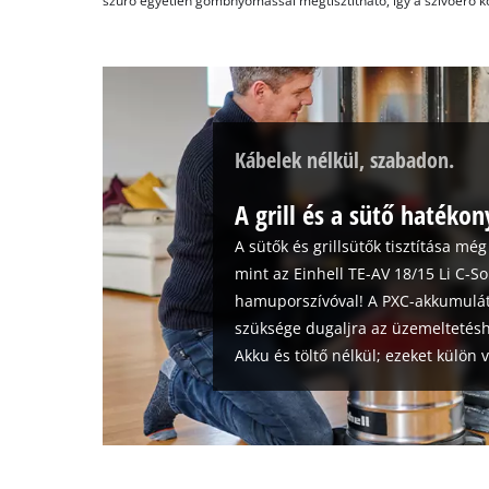
szűrő egyetlen gombnyomással megtisztítható, így a szívóerő kö
Kábelek nélkül, szabadon.
A grill és a sütő hatékony
A sütők és grillsütők tisztítása mé
mint az Einhell TE-AV 18/15 Li C-S
hamuporszívóval! A PXC-akkumulá
szüksége dugaljra az üzemeltetéshe
Akku és töltő nélkül; ezeket külön 