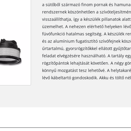
a sütőből származó finom pornak és hamunak e
rendszernek köszönhetően a szívóteljesítmé
visszaállíthatja, így a készülék pillanatok ala
üzemelhet. A nehezen elérhető helyeken lévő
fúvófunkció hatalmas segítség. A készülék r
és az alumínium fugatisztító szívófejnek kösz
űrtartalmú, gyorsrögzítőkkel ellátott gyűjtőt
feladat elvégzésére használható. A tartály eg
rögzítőpántok lehajtását követően. A négy gö
könnyű mozgatást tesz lehetővé. A helytakaré
lévő kábeltartó gondoskodik. Akku és töltő né