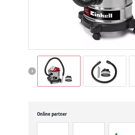
Magyar
HU
Magyar
English
Online partner