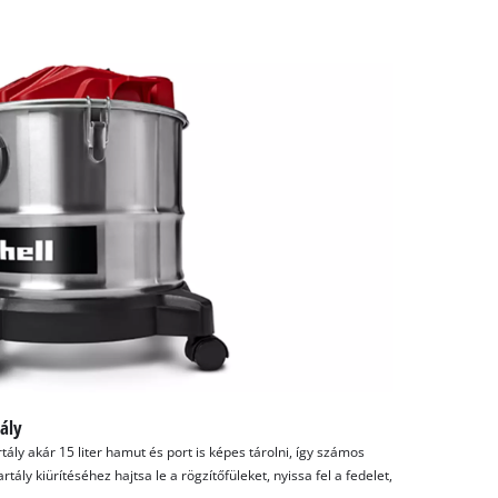
ály
ly akár 15 liter hamut és port is képes tárolni, így számos
tály kiürítéséhez hajtsa le a rögzítőfüleket, nyissa fel a fedelet,