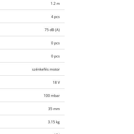
1.2 m
4 pcs
75 dB (A)
0 pcs
0 pcs
szénkefés motor
18 V
100 mbar
35 mm
3.15 kg