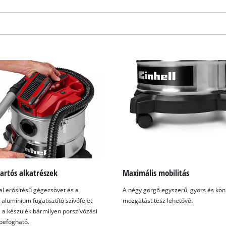
visitor. The website owner needs to setup
the site with their CMP to add this content
to the list of technologies used.
Powered by
Usercentrics Consent
Management Platform
tartós alkatrészek
Maximális mobilitás
l erősítésű gégecsövet és a
A négy görgő egyszerű, gyors és kö
alumínium fugatisztító szívófejet
mozgatást tesz lehetővé.
 a készülék bármilyen porszívózási
befogható.