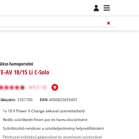
Akkus hamuporszívó
TE-AV 18/15 Li C-Solo
Cikkszám:
2351700
EAN:
4006825655407
1x 18 V Power X-Change akkuval üzemeltethető
Redős szűrőbetét finom por és hamu kiszűrésére
Szűrőtisztító-rendszer a szívóteljesítmény helyreállításáért
Fémhuzal erősítésű gégecsővel és alumínium szívócsővel