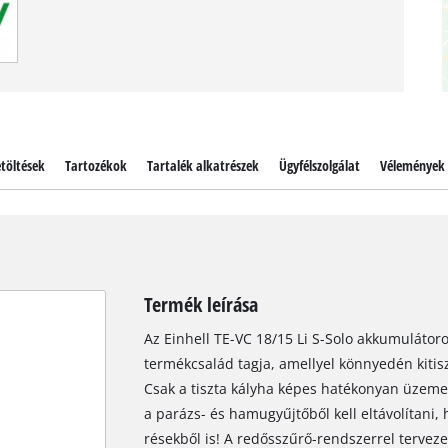
töltések
Tartozékok
Tartalék alkatrészek
Ügyfélszolgálat
Vélemények
Termék leírása
Az Einhell TE-VC 18/15 Li S-Solo akkumuláto
termékcsalád tagja, amellyel könnyedén kitiszt
Csak a tiszta kályha képes hatékonyan üzemel
a parázs- és hamugyűjtőből kell eltávolítani
résekből is! A redősszűrő-rendszerrel terve