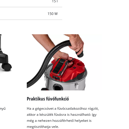
15 l
150 W
Praktikus fúvófunkció
nnyű
Ha a gégecsövet a fúvócsatlakozóhoz rögzíti,
akkor a készülék fúvásra is használható: így
még a nehezen hozzáférhető helyeket is
megtisztíthatja vele.