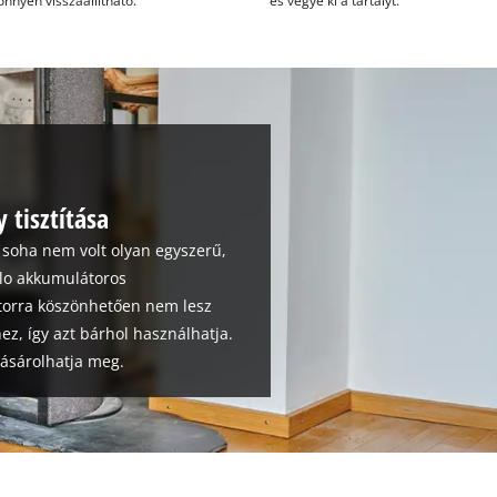
nnyen visszaállítható.
és vegye ki a tartályt.
 tisztítása
g soha nem volt olyan egyszerű,
olo akkumulátoros
torra köszönhetően nem lesz
z, így azt bárhol használhatja.
vásárolhatja meg.