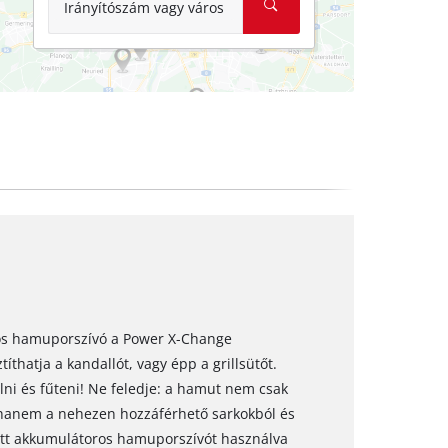
Irányítószám vagy város
ros hamuporszívó a Power X-Change
íthatja a kandallót, vagy épp a grillsütőt.
ni és fűteni! Ne feledje: a hamut nem csak
, hanem a nehezen hozzáférhető sarkokból és
zett akkumulátoros hamuporszívót használva