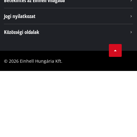
Betekintés az Einhell világába
Magyar
HU
Magyar
Akkumulátorrendszer
Rólunk
Jogi nyilatkozat
English
Fenntarthatóság
Impresszum
Közösségi oldalak
Az Einhell világszerte
Adatvédelem
Karrier
LinkedIn
Megfelelőség
YouТube
Akadálymentesítési Nyilatkozat
© 2026 Einhell Hungária Kft.
Facebook
Instagram