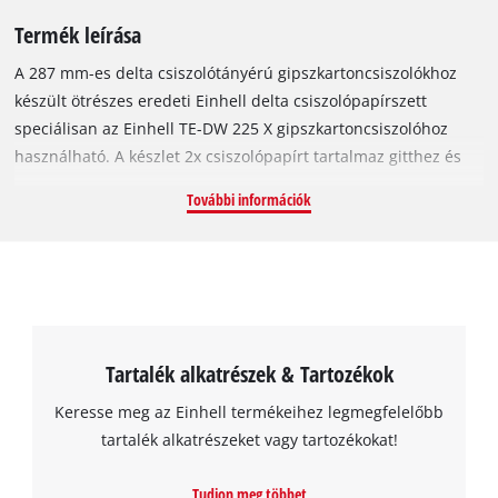
Termék leírása
A 287 mm-es delta csiszolótányérú gipszkartoncsiszolókhoz
készült ötrészes eredeti Einhell delta csiszolópapírszett
speciálisan az Einhell TE-DW 225 X gipszkartoncsiszolóhoz
használható. A készlet 2x csiszolópapírt tartalmaz gitthez és
akrilfestékhez, 1x (piros) csiszolópapírt fához, fémhez és
További információk
műanyaghoz, valamint 2x (fehér) csiszolópapírt festékhez,
illetve kemény- és puhafához. Valamennyi csiszolópapír 80-as
szemcsefinomságú, és könnyedén rögzíthető a
csiszolótányérra a tépőzáras rögzítés segítségével. A
háromszög formájú csiszolólapok mérete: 287 x 287 x 287 mm.
A csiszolóhálók segítségével elsimíthatja a glettet és az
Tartalék alkatrészek & Tartozékok
egyenetlenségeket a gipszkartonlapokon (a falakon,
mennyezeten és a padlófelületen egyaránt). A
Keresse meg az Einhell termékeihez legmegfelelőbb
csiszolóhálószett tökéletes tapétamaradványok,
tartalék alkatrészeket vagy tartozékokat!
festékbevonatok, burkolatok és ragasztómaradványok
eltávolítására is.
Tudjon meg többet