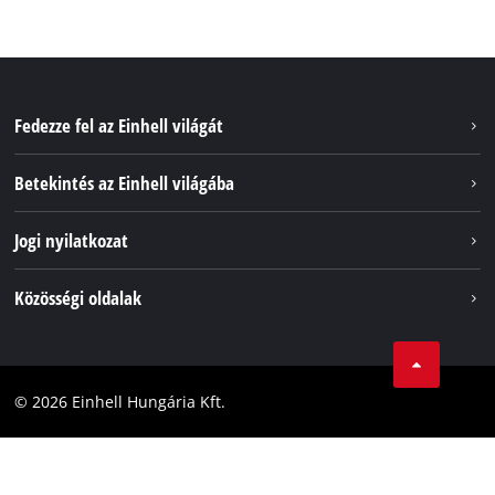
Fedezze fel az Einhell világát
Szolgáltatások
Betekintés az Einhell világába
Akkumulátorrendszer
Rólunk
Jogi nyilatkozat
Fenntarthatóság
Impresszum
Közösségi oldalak
Az Einhell világszerte
Adatvédelem
Karrier
LinkedIn
Megfelelőség
YouТube
Akadálymentesítési Nyilatkozat
© 2026 Einhell Hungária Kft.
Facebook
Instagram