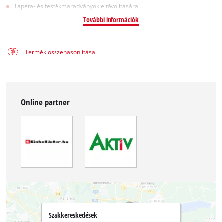
Tapéta- és festékmaradványok eltávolítására
További információk
Termék összehasonlítása
Online partner
Szakkereskedések