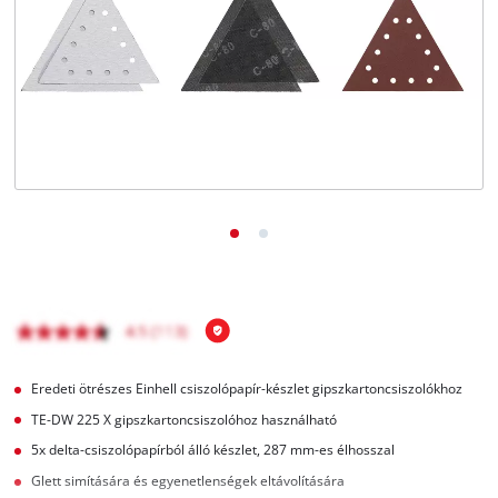
Magyar
HU
Magyar
English
Eredeti ötrészes Einhell csiszolópapír-készlet gipszkartoncsiszolókhoz
TE-DW 225 X gipszkartoncsiszolóhoz használható
5x delta-csiszolópapírból álló készlet, 287 mm-es élhosszal
Glett simítására és egyenetlenségek eltávolítására