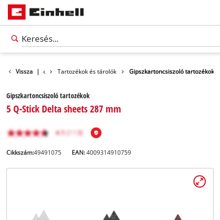
Tartozékok
Vissza
|
Tartozékok és tárolók
Gipszkartoncsiszoló tartozékok
Gipszkartoncsiszoló tartozékok
5 Q-Stick Delta sheets 287 mm
Cikkszám:
49491075
EAN:
4009314910759